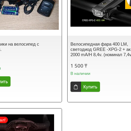
ики на велосипед с
Велосипедная фара 400 LM,
.
светодиод GREE -XPG-2 + ак
2000 mA/H 8,4v. (номинал 7,4v
1 500 ₸
и
В наличии
пить
Купить
ал!