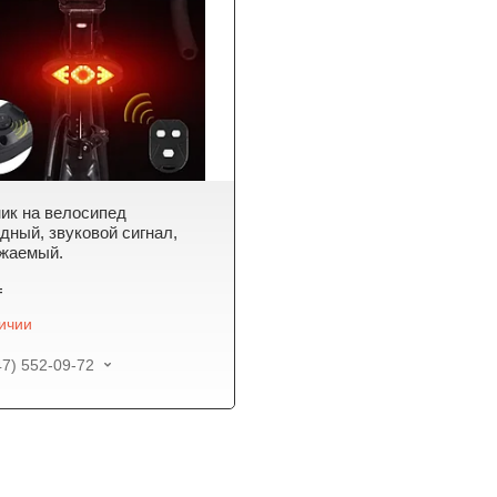
ик на велосипед
дный, звуковой сигнал,
яжаемый.
₸
личии
47) 552-09-72