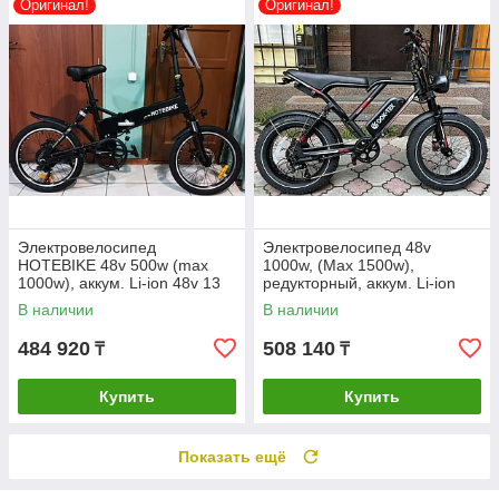
Оригинал!
Оригинал!
Электровелосипед
Электровелосипед 48v
HOTEBIKE 48v 500w (max
1000w, (Max 1500w),
1000w), аккум. Li-ion 48v 13
редукторный, аккум. Li-ion
A/H. Складной. Колеса 20".
48v 17,5 A/H. Колеса 20*4”
В наличии
В наличии
484 920
508 140
₸
₸
Купить
Купить
Показать ещё