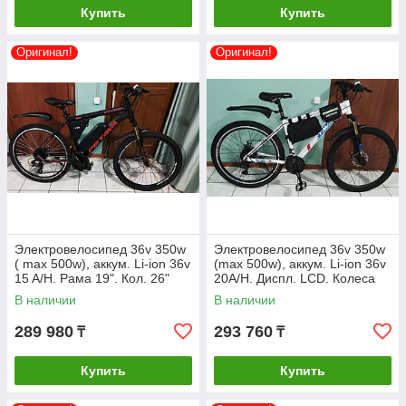
Купить
Купить
Оригинал!
Оригинал!
Электровелосипед 36v 350w
Электровелосипед 36v 350w
( max 500w), аккум. Li-ion 36v
(max 500w), аккум. Li-ion 36v
15 A/H. Рама 19". Кол. 26"
20A/H. Диспл. LCD. Колеса
26".
В наличии
В наличии
289 980
293 760
₸
₸
Купить
Купить