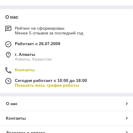
VELOMIR, приглашение в инфо. группу:
О нас
Доставка по Казахстану.
Рейтинг не сформирован
Менее 5 отзывов за последний год
Доставка по г. Алматы.
Работает с 26.07.2009
г. Алматы
Алматы, Казахстан
тел. +7-701-758-4700
Контакты
тел. +7-747-552-0972
Сегодня работает с 10:00 до 18:00
Показать весь график работы
г. Алматы, Аксай-3, д. 10
А,
магазин "VELOMIR"
О нас
Контакты
Доставка и оплата