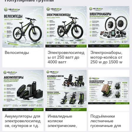
Велосипеды
Электровелосипед
Электронаборы,
ы от 250 ватт до
мотор-колёса от
4000 ватт
250 w до 1500 w
для велосипедов.
Аккумуляторы для
Инвалидные
Подъёмники
электровелосипед
коляски
лестничные
ов, скутеров и т.д.
электрические,
гусеничные для
лестничные
грузов.