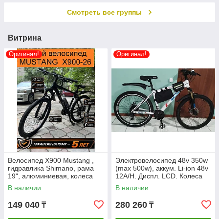
подъемники
Смотреть все группы
электрические,
гусеничные для
инвалидов.
Витрина
Оригинал!
Оригинал!
Велосипед X900 Mustang ,
Электровелосипед 48v 350w
гидравлика Shimano, рама
(max 500w), аккум. Li-ion 48v
19", алюминиевая, колеса
12A/H. Диспл. LCD. Колеса
26". Кассета Shimano
26".
В наличии
В наличии
Hyperglide (HG).
149 040
280 260
₸
₸