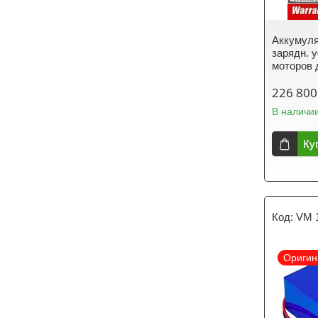
Аккумулят
зарядн. у
моторов 
226 800
В наличи
Ку
VM 
Оригин