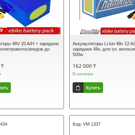
торы 48V 20 A/H + зарядное
Аккумуляторы Li-ion 48v 12 A
 электровелосипедов до
зарядное 48v, для эл. велоси
500w
 ₸
162 000 ₸
и
В наличии
пить
Купить
434
VM 1337