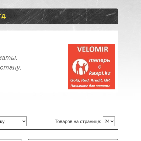
Д.
, магазин "VELOMIR"
маты.
стану.