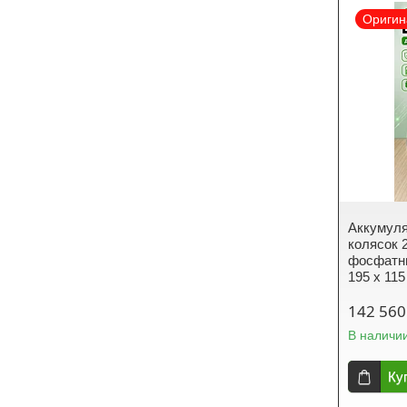
Оригин
Аккумул
колясок 
фосфатны
195 x 115
142 560
В наличи
Ку