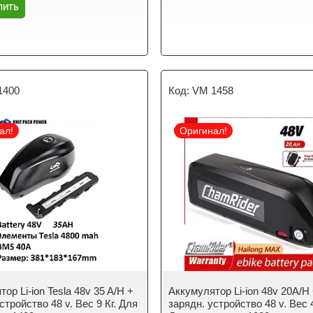
пить
1400
VM 1458
ал!
Оригинал!
ор Li-ion Tesla 48v 35 A/H +
Аккумулятор Li-ion 48v 20A/H
стройство 48 v. Вес 9 Кг. Для
зарядн. устройство 48 v. Вес 4