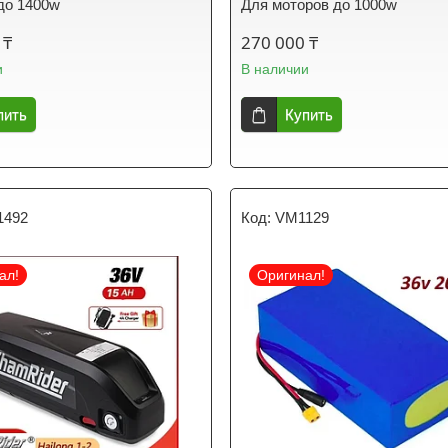
до 1400w
Для моторов до 1000w
 ₸
270 000 ₸
и
В наличии
пить
Купить
1492
VM1129
ал!
Оригинал!