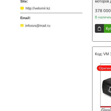
моторов 
http://velomir.kz
378 000
В наличи
infosvs@mail.ru
Ку
VM 
Оригин