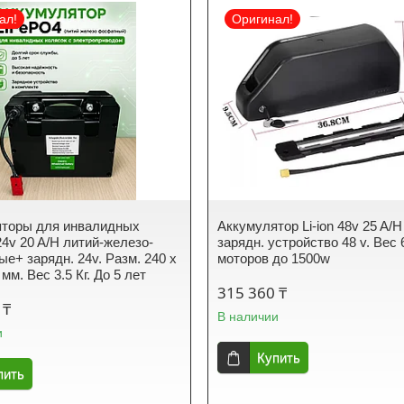
ал!
Оригинал!
яторы для инвалидных
Аккумулятор Li-ion 48v 25 A/H
24v 20 A/H литий-железо-
зарядн. устройство 48 v. Вес 
е+ зарядн. 24v. Разм. 240 x
моторов до 1500w
 мм. Вес 3.5 Кг. До 5 лет
315 360 ₸
 ₸
В наличии
и
Купить
пить