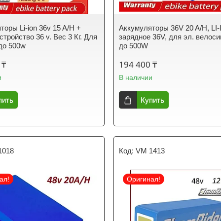
оры Li-ion 36v 15 A/H +
Аккумуляторы 36V 20 A/H, LI
стройство 36 v. Вес 3 Кг. Для
зарядное 36V, для эл. велос
до 500w
до 500W
 ₸
194 400 ₸
и
В наличии
пить
Купить
1018
VM 1413
ал!
Оригинал!