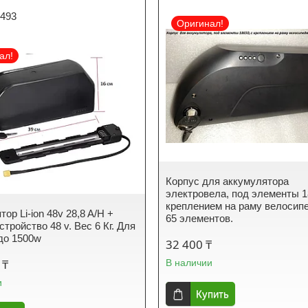
493
Оригинал!
ал!
Корпус для аккумулятора
электровела, под элементы 1
креплением на раму велосипе
ор Li-ion 48v 28,8 A/H +
65 элементов.
стройство 48 v. Вес 6 Кг. Для
до 1500w
32 400 ₸
 ₸
В наличии
и
Купить