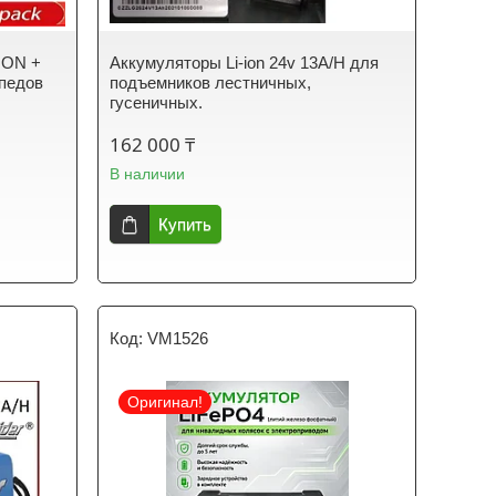
-ION +
Аккумуляторы Li-ion 24v 13A/H для
ипедов
подъемников лестничных,
гусеничных.
162 000 ₸
В наличии
Купить
VM1526
Оригинал!