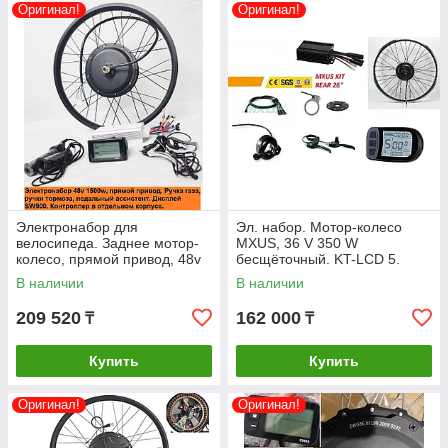
Оригинал!
Оригинал!
Электронабор для
Эл. набор. Мотор-колесо
велосипеда. Заднее мотор-
MXUS, 36 V 350 W
колесо, прямой привод, 48v
бесщёточный. KT-LCD 5.
1500w (max 1700w), обод
Обод 20",24",26", 27.5 ", 28".
В наличии
В наличии
26", 28". Дисплей SW900
Задние.
209 520
162 000
₸
₸
Купить
Купить
Оригинал!
Оригинал!