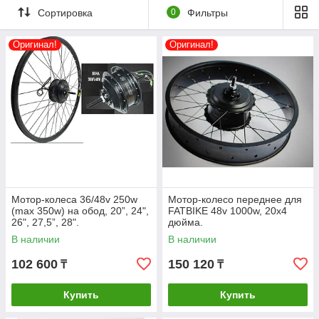
Доставка по
Сортировка
0
Фильтры
Казахстану.
Мотор-колесо,
Оригинал!
Оригинал!
представляет собой бесщеточный мотор-
втулку, устанавливаемый на переднюю
или заднюю вилку, заспицованную под
необходимый размер колеса. Установив
привод на обычный велосипед получаем
гибридное транспортное средство:
электровелосипед
(человек+электромотор), в котором
физическая сила велосипедиста может
комбинироваться с силой тяги
высокомоментного электромотора.
Мотор-колеса 36/48v 250w
Мотор-колесо переднее для
Мотор-колеса комплектуются в
(max 350w) на обод, 20”, 24",
FATBIKE 48v 1000w, 20x4
электронаборы с различными
26", 27,5”, 28".
дюйма.
параметрами.
В наличии
В наличии
102 600
150 120
₸
₸
Купить
Купить