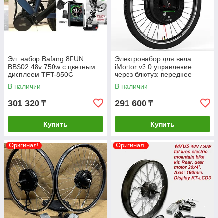
Эл. набор Bafang 8FUN
Электронабор для вела
BBS02 48v 750w с цветным
iMortor v3.0 управление
дисплеем TFT-850C
через блютуз: переднее
кареточный на велосипед.
мотор-колесо 36v 800w.+акк.
В наличии
В наличии
(68-72mm) Без аккум.
36v 7,8A/H. 26,''28''обод
301 320
291 600
₸
₸
Купить
Купить
Оригинал!
Оригинал!