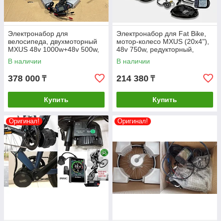
Электронабор для
Электронабор для Fat Bike,
велосипеда, двухмоторный
мотор-колесо MXUS (20x4"),
MXUS 48v 1000w+48v 500w,
48v 750w, редукторный,
контроллеры, LCD дисплей,
20x4"
В наличии
В наличии
сумка.
378 000
214 380
₸
₸
Купить
Купить
Оригинал!
Оригинал!