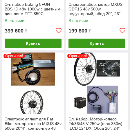
Эл. набор Bafang 8FUN
Электронабор: мотор MXUS
BBSHD 48v 1000w с цветным
GDF15 48v 500w,
дисплеем TFT-850C
редукторный, обод 20", 26",
кареточный на велосипед.68-
27.5", 28''
В наличии
В наличии
73 мм.
399 600
199 800
₸
₸
Купить
Купить
Оригинал!
Оригинал!
Электрокомплект для Fat
Эл. набор. Мотор-колесо
Bike: мотор-колесо MXUS 48v
24/36/48 V 250w (max 350w)
500w 20*4”, контроллер 48
.LCD 124DX. Обод 20", 24"