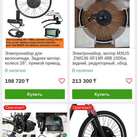
Электронабор для
Электронабор, мотор MXUS
велосипеда. Заднее мотор-
ZWG36 XF19R 48В 1000w,
колесо 26", прямой привод,
задний, редукторный, обод
48v 1000w (max 1200w),
20",26”.
В наличии
В наличии
(контроллер 48v 25a, встроен
в мотор)
198 720
213 300
₸
₸
Купить
Купить
Оригинал!
Оригинал!