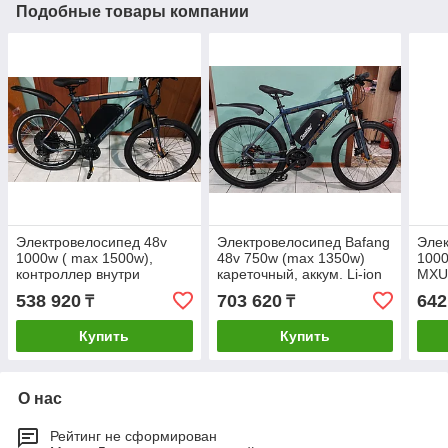
Подобные товары компании
Электровелосипед 48v
Электровелосипед Bafang
Элек
1000w ( max 1500w),
48v 750w (max 1350w)
1000
контроллер внутри
кареточный, аккум. Li-ion
MXUS
мотора, прямой привод,
48v 20A/H . Кол. 26".
Акку
538 920
703 620
642
₸
₸
аккум. Li-ion 48v 25 A/H.
A/H.
Рама 19". Кол. 26"
Купить
Купить
О нас
Рейтинг не сформирован