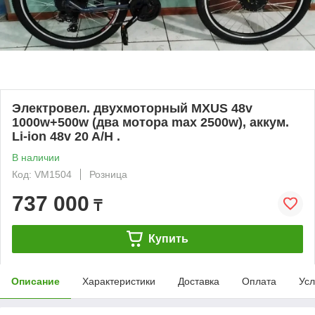
Электровел. двухмоторный MXUS 48v
1000w+500w (два мотора max 2500w), аккум.
Li-ion 48v 20 A/H .
В наличии
Код: VM1504
Розница
737 000
₸
Купить
Описание
Характеристики
Доставка
Оплата
Усл