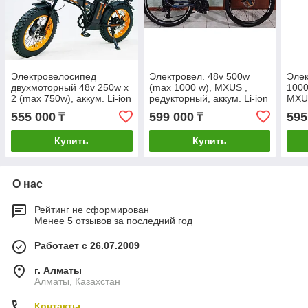
Электровелосипед
Электровел. 48v 500w
Элек
двухмоторный 48v 250w х
(max 1000 w), MXUS ,
1000
2 (max 750w), аккум. Li-ion
редукторный, аккум. Li-ion
MXUS
48v 30 A/H. Складной.
48v 35 A/H. Кол. 26".
Акку
555 000
599 000
595
₸
₸
Колеса 20х4 дюйма.
A/H.
Гидравлика.
Купить
Купить
О нас
Рейтинг не сформирован
Менее 5 отзывов за последний год
Работает с 26.07.2009
г. Алматы
Алматы, Казахстан
Контакты