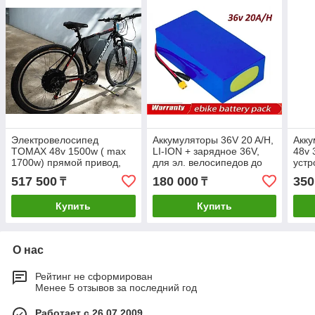
Электровелосипед
Аккумуляторы 36V 20 A/H,
Акку
TOMAX 48v 1500w ( max
LI-ION + зарядное 36V,
48v 
1700w) прямой привод,
для эл. велосипедов до
устр
аккум. Li-ion 48v 28.8 A/H.
500W
Для 
517 500
180 000
350
₸
₸
Рама 21". Кол. 28"
Купить
Купить
О нас
Рейтинг не сформирован
Менее 5 отзывов за последний год
Работает с 26.07.2009