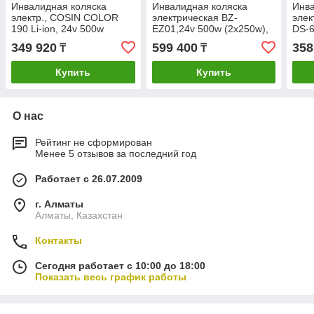
Инвалидная коляска
Инвалидная коляска
Инва
электр., COSIN COLOR
электрическая BZ-
элек
190 Li-ion, 24v 500w
EZ01,24v 500w (2х250w),
DS-6
(2*250w). Аккум. литиевый
аккум. литиевый 24v
(2*2
349 920
599 400
358
₸
₸
( Li-ion, вес 2кг) 24v 12A/H.
20A/H.Управление с
жел
Вес 30 Кг
пульта,32 кг
LiFe
Купить
Купить
О нас
Рейтинг не сформирован
Менее 5 отзывов за последний год
Работает с 26.07.2009
г. Алматы
Алматы, Казахстан
Контакты
Сегодня работает с 10:00 до 18:00
Показать весь график работы