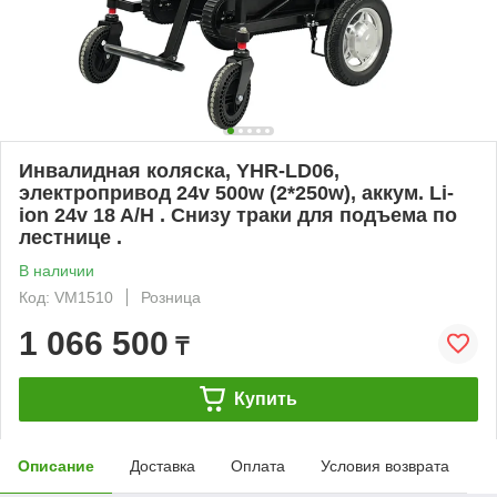
Инвалидная коляска, YHR-LD06,
электропривод 24v 500w (2*250w), аккум. Li-
ion 24v 18 A/H . Снизу траки для подъема по
лестнице .
В наличии
Код: VM1510
Розница
1 066 500
₸
Купить
Описание
Доставка
Оплата
Условия возврата