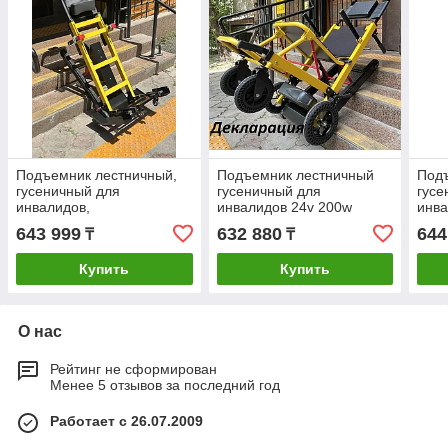
Подъемник лестничный,
Подъемник лестничный
Подъ
гусеничный для
гусеничный для
гусе
инвалидов,
инвалидов 24v 200w
инва
электрический,
новая model: YHR-
элек
643 999
632 880
644
₸
₸
мобильный 24v 200w,
LD01.Новая модель.
моби
новая модель: YHR-LD02.
Декларация.
нова
Купить
Купить
Декларация.
Декл
О нас
Рейтинг не сформирован
Менее 5 отзывов за последний год
Работает с 26.07.2009