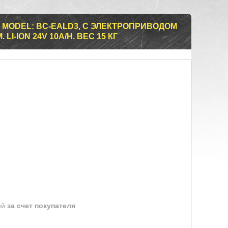
 MODEL: BC-EALD3, С ЭЛЕКТРОПРИВОДОМ
. LI-ION 24V 10A/H. ВЕС 15 КГ
ей
за счет покупателя