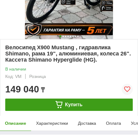
Велосипед X900 Mustang , гидравлика
Shimano, рама 19", алюминиевая, колеса 26".
Кассета Shimano Hyperglide (HG).
В наличии
Код: VM
Розница
149 040
₸
Купить
Описание
Характеристики
Доставка
Оплата
Усл