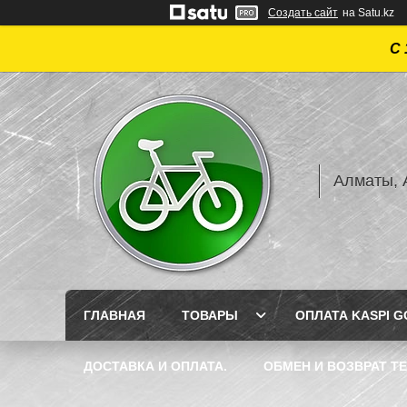
Создать сайт
на Satu.kz
С 
Алматы, А
ГЛАВНАЯ
ТОВАРЫ
ОПЛАТА KASPI GO
ДОСТАВКА И ОПЛАТА.
ОБМЕН И ВОЗВРАТ Т