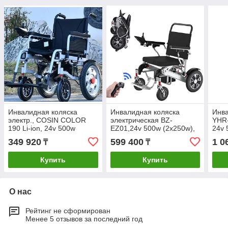
Инвалидная коляска
Инвалидная коляска
Инва
электр., COSIN COLOR
электрическая BZ-
YHR-
190 Li-ion, 24v 500w
EZ01,24v 500w (2х250w),
24v 
(2*250w). Аккум. литиевый
аккум. литиевый 24v
Li-i
349 920
599 400
1 0
₸
₸
( Li-ion, вес 2кг) 24v 12A/H.
20A/H.Управление с
трак
Вес 30 Кг
пульта,32 кг
лест
Купить
Купить
О нас
Рейтинг не сформирован
Менее 5 отзывов за последний год