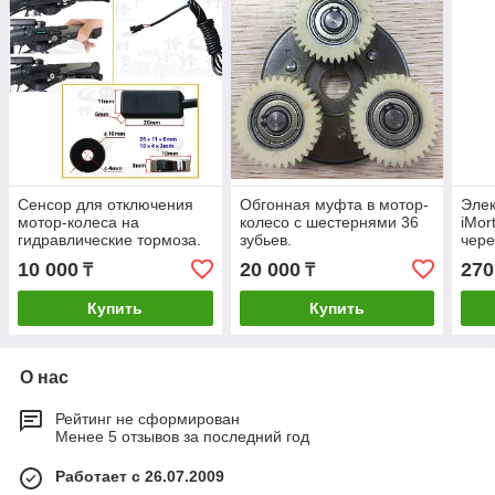
Сенсор для отключения
Обгонная муфта в мотор-
Элек
мотор-колеса на
колесо c шестернями 36
iMor
гидравлические тормоза.
зубьев.
чере
(комплект 2 шт.)
мото
10 000
20 000
270
₸
₸
800w
26,'
Купить
Купить
О нас
Рейтинг не сформирован
Менее 5 отзывов за последний год
Работает с 26.07.2009