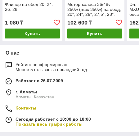
Флипер на обод 20. 24.
Мотор-колеса 36/48v
Эл. 
26. 28.
250w (max 350w) на обод,
MXUS
20”, 24", 26", 27,5”, 28".
бесщ
Обод
1 080
102 600
162
₸
₸
28".
Купить
Купить
О нас
Рейтинг не сформирован
Менее 5 отзывов за последний год
Работает с 26.07.2009
г. Алматы
Алматы, Казахстан
Контакты
Сегодня работает с 10:00 до 18:00
Показать весь график работы