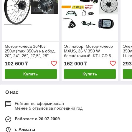
Мотор-колеса 36/48v
Эл. набор. Мотор-колесо
Элек
250w (max 350w) на обод,
MXUS, 36 V 350 W
350w
20”, 24", 26", 27,5”, 28".
бесщёточный. KT-LCD 5.
Li-i
Обод 20",24",26", 27.5 ",
LCD.
102 600
162 000
293
₸
₸
28". Задние.
Купить
Купить
О нас
Рейтинг не сформирован
Менее 5 отзывов за последний год
Работает с 26.07.2009
г. Алматы