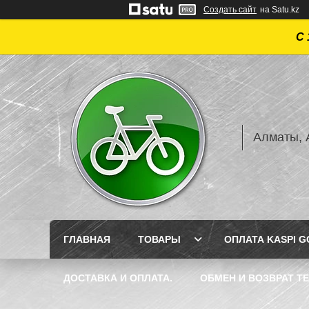
Создать сайт
на Satu.kz
С 
Алматы, А
ГЛАВНАЯ
ТОВАРЫ
ОПЛАТА KASPI GO
ДОСТАВКА И ОПЛАТА.
ОБМЕН И ВОЗВРАТ Т