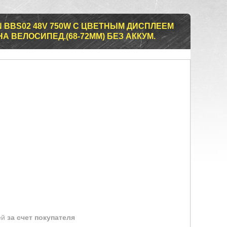
N BBS02 48V 750W С ЦВЕТНЫМ ДИСПЛЕЕМ
А ВЕЛОСИПЕД.(68-72MM) БЕЗ АККУМ.
ей
за счет покупателя