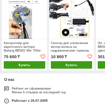
Контроллер для
Сенсор для отключения
Эл. 
кареточного мотора
мотор-колеса на
BBS0
Bafang BBS02 48v 750w
гидравлические тормоза.
цвет
(комплект 2 шт.)
850C
75 600
10 800
301
₸
₸
вело
акку
Купить
Купить
О нас
Рейтинг не сформирован
Менее 5 отзывов за последний год
Работает с 26.07.2009