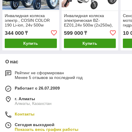
Инвалидная коляска
Инвалидная коляска
Сенс
электр., COSIN COLOR
электрическая BZ-
мото
190 Li-ion, 24v 500w
EZ01,24v 500w (2х250w),
гидр
(2*250w). Аккум. литиевый
аккум. литиевый 24v
(ком
344 000
599 000
10 
₸
₸
( Li-ion, вес 2кг) 24v 12A/H.
20A/H.Управление с
Вес 30 Кг
пульта,32 кг
Купить
Купить
О нас
Рейтинг не сформирован
Менее 5 отзывов за последний год
Работает с 26.07.2009
г. Алматы
Алматы, Казахстан
Контакты
Сегодня выходной
Показать весь график работы