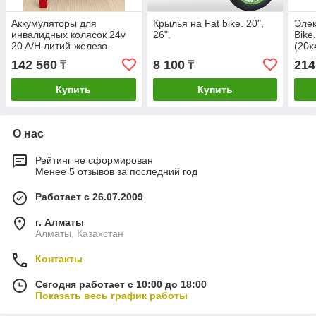
Аккумуляторы для
Крылья на Fat bike. 20",
Элек
инвалидных колясок 24v
26".
Bike
20 A/H литий-железо-
(20x
фосфатные+ зарядн. 24v.
реду
142 560
8 100
214
₸
₸
Разм. 240 x 195 x 115 мм.
Вес 3.5 Кг. До 5 лет
Купить
Купить
О нас
Рейтинг не сформирован
Менее 5 отзывов за последний год
Работает с 26.07.2009
г. Алматы
Алматы, Казахстан
Контакты
Сегодня работает с 10:00 до 18:00
Показать весь график работы