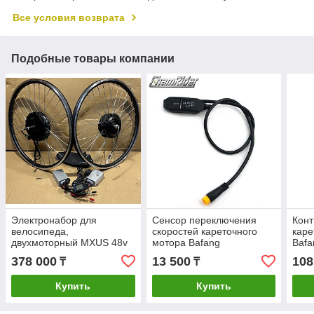
Все условия возврата
Подобные товары компании
Электронабор для
Сенсор переключения
Конт
велосипеда,
скоростей кареточного
каре
двухмоторный MXUS 48v
мотора Bafang
Bafa
1000w+48v 500w,
378 000
13 500
108
₸
₸
контроллеры, LCD
дисплей, сумка.
Купить
Купить